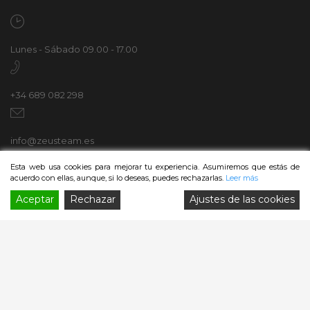
Lunes - Sábado 09.00 - 17.00
+34 689 082 298
info@zeusteam.es
Esta web usa cookies para mejorar tu experiencia. Asumiremos que estás de
acuerdo con ellas, aunque, si lo deseas, puedes rechazarlas.
Leer más
Avda. Italia nº2, 35100
Aceptar
Rechazar
Ajustes de las cookies
Playa del Ingles - Gran Canaria, España
SÍGUENOS