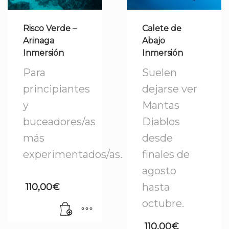
Risco Verde –
Calete de
Arinaga
Abajo
Inmersión
Inmersión
Para
Suelen
principiantes
dejarse ver
y
Mantas
buceadores/as
Diablos
más
desde
experimentados/as.
finales de
agosto
hasta
110,00
€
octubre.
110,00
€