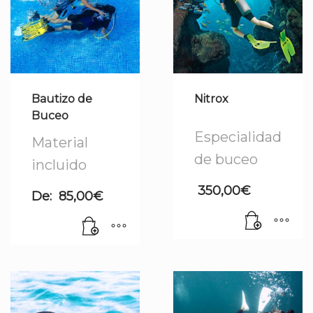
Bautizo de
Nitrox
Buceo
Especialidad
Material
de buceo
incluido
350,00
€
De:
85,00
€