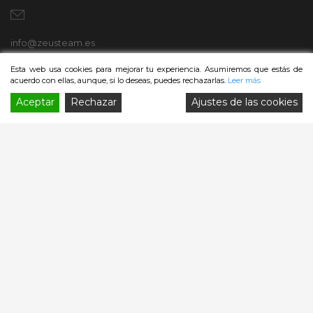
info@zeusteam.es
Esta web usa cookies para mejorar tu experiencia. Asumiremos que estás de
acuerdo con ellas, aunque, si lo deseas, puedes rechazarlas.
Leer más
Avda. Italia nº2, 35100
Aceptar
Rechazar
Ajustes de las cookies
Playa del Ingles - Gran Canaria, España
SÍGUENOS
ZEUSTEAM. Empresa Turismo Activo TA-1-007289.04 | Copyright
© 2020 ZEUSTEAM S.L. Todos los derechos reservados.
Política