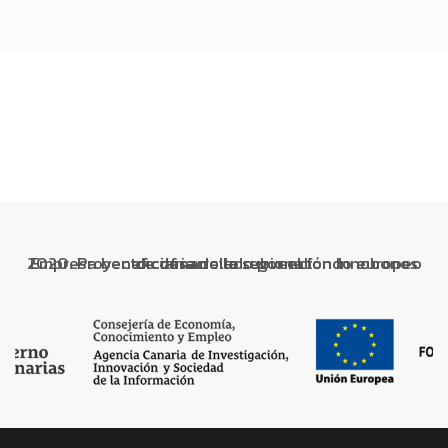
Empresa beneficiaria de la subvención Innobonos 2020. Proyecto cofinanciado por el fondo europeo de desarrollo regional.